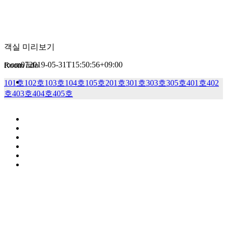
객실 미리보기
room07
2019-05-31T15:50:56+09:00
Room info
101호
102호
103호
104호
105호
201호
301호
303호
305호
401호
402
호
403호
404호
405호